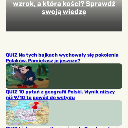
wzrok, a która kości? Sprawdź
swoją wiedzę
QUIZ Na tych bajkach wychowały się pokolenia
Polaków. Pamiętasz je jeszcze?
QUIZ 10 pytań z geografii Polski. Wynik niższy
niż 9/10 to powód do wstydu