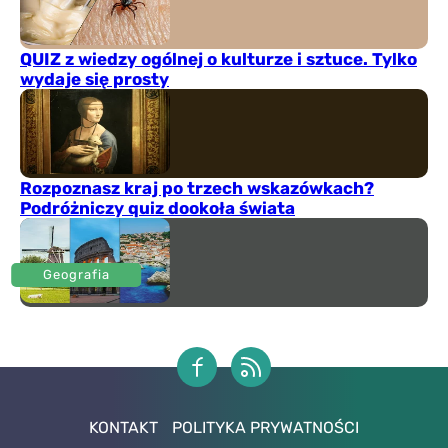
QUIZ z wiedzy ogólnej o kulturze i sztuce. Tylko
wydaje się prosty
Rozpoznasz kraj po trzech wskazówkach?
Podróżniczy quiz dookoła świata
Geografia
KONTAKT
POLITYKA PRYWATNOŚCI