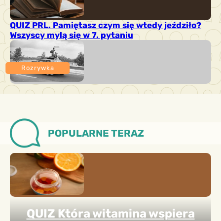
QUIZ PRL. Pamiętasz czym się wtedy jeździło?
Wszyscy mylą się w 7. pytaniu
Rozrywka
POPULARNE TERAZ
QUIZ Która witamina wspiera