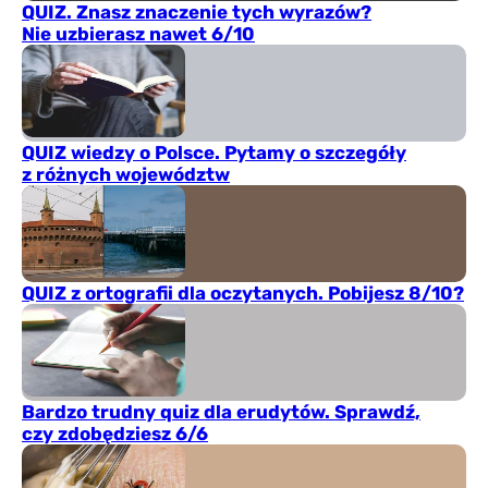
QUIZ. Znasz znaczenie tych wyrazów?
Nie uzbierasz nawet 6/10
QUIZ wiedzy o Polsce. Pytamy o szczegóły
z różnych województw
QUIZ z ortografii dla oczytanych. Pobijesz 8/10?
Bardzo trudny quiz dla erudytów. Sprawdź,
czy zdobędziesz 6/6