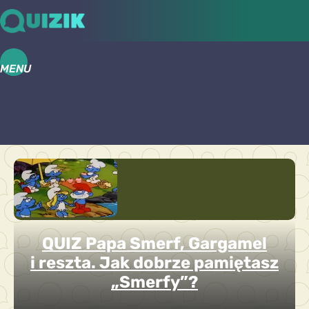
MENU
QUIZ Papa Smerf, Gargamel
i reszta. Jak dobrze pamiętasz
„Smerfy”?