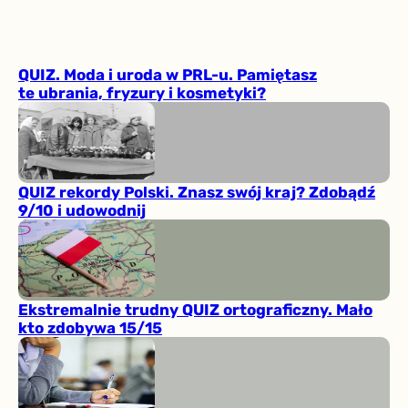
QUIZ. Moda i uroda w PRL-u. Pamiętasz
te ubrania, fryzury i kosmetyki?
QUIZ rekordy Polski. Znasz swój kraj? Zdobądź
9/10 i udowodnij
Ekstremalnie trudny QUIZ ortograficzny. Mało
kto zdobywa 15/15