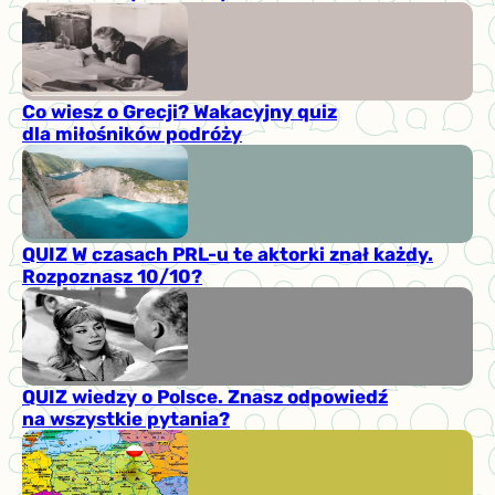
Co wiesz o Grecji? Wakacyjny quiz
dla miłośników podróży
QUIZ W czasach PRL-u te aktorki znał każdy.
Rozpoznasz 10/10?
QUIZ wiedzy o Polsce. Znasz odpowiedź
na wszystkie pytania?