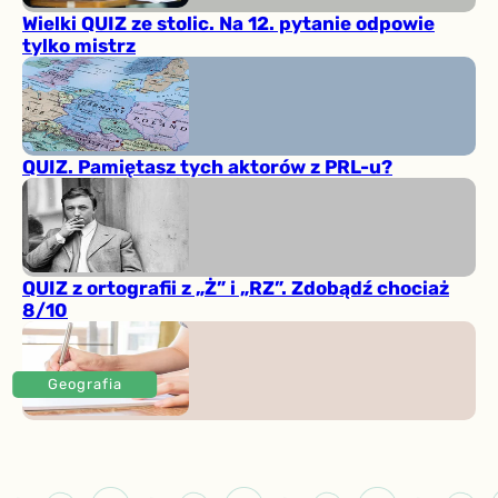
Wielki QUIZ ze stolic. Na 12. pytanie odpowie
tylko mistrz
QUIZ. Pamiętasz tych aktorów z PRL-u?
QUIZ z ortografii z „Ż” i „RZ”. Zdobądź chociaż
8/10
Geografia