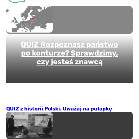
QUIZ Rozpoznasz państwo
po konturze? Sprawdzimy,
czy jesteś znawcą
QUIZ z historii Polski. Uważaj na pułapkę