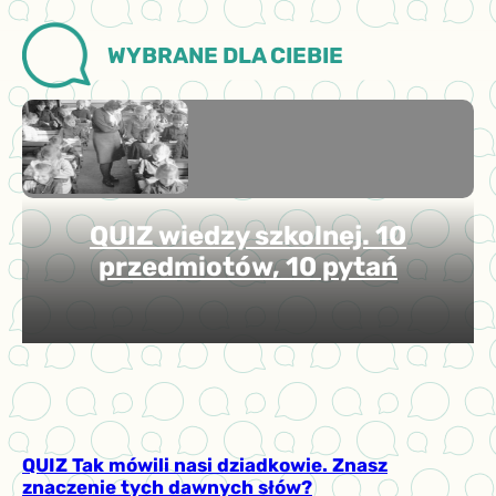
WYBRANE DLA CIEBIE
QUIZ wiedzy szkolnej. 10
przedmiotów, 10 pytań
QUIZ Tak mówili nasi dziadkowie. Znasz
znaczenie tych dawnych słów?