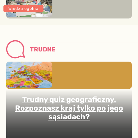
Wiedza ogólna
TRUDNE
Trudny quiz geograficzny.
Rozpoznasz kraj tylko po jego
sąsiadach?