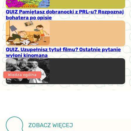
QUIZ Pamiętasz dobranocki z PRL-u? Rozpoznaj
bohatera po opisie
QUIZ. Uzupełnisz tytuł filmu? Ostatnie pytanie
wyłoni kinomana
Wiedza ogólna
ZOBACZ WIĘCEJ