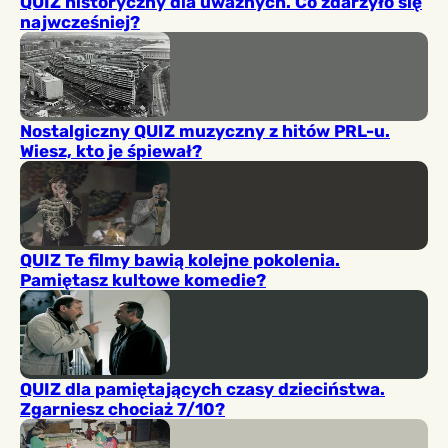
QUIZ historyczny dla uważnych. Co zdarzyło się
najwcześniej?
Nostalgiczny QUIZ muzyczny z hitów PRL-u.
Wiesz, kto je śpiewał?
QUIZ Te filmy bawią kolejne pokolenia.
Pamiętasz kultowe komedie?
QUIZ dla pamiętających czasy dzieciństwa.
Zgarniesz chociaż 7/10?