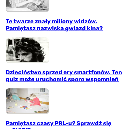
Te twarze znały miliony widzów.
Pamiętasz nazwiska gwiazd kina?
Dzieciństwo sprzed ery smartfonów. Ten
quiz może uruchomić sporo wspomnień
Pamiętasz czasy PRL-u? Sprawdź się