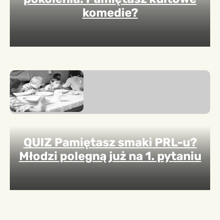
komedie?
QUIZ Pamiętasz smaki PRL-u?
Młodzi polegną już na 1. pytaniu