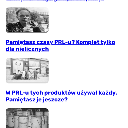
Pamiętasz czasy PRL-u? Komplet tylko
dla nielicznych
W PRL-u tych produktów używał każdy.
Pamiętasz je jeszcze?