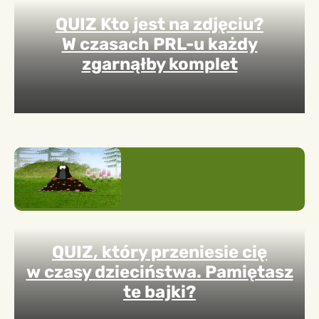
QUIZ Kto jest na zdjęciu?
W czasach PRL-u każdy
zgarnąłby komplet
QUIZ, który przeniesie cię
w czasy dzieciństwa. Pamiętasz
te bajki?