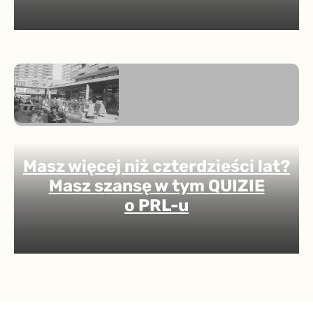
Masz więcej niż czterdzieści lat?
Masz szansę w tym QUIZIE
o PRL-u