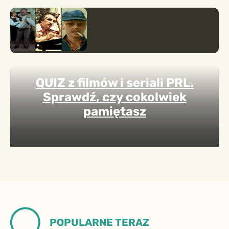
QUIZ z filmów i seriali PRL.
Sprawdź, czy cokolwiek
pamiętasz
POPULARNE TERAZ