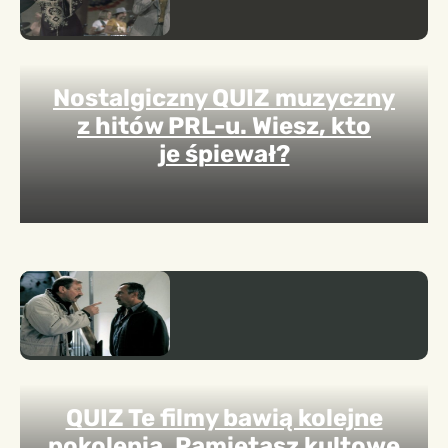
Nostalgiczny QUIZ muzyczny
z hitów PRL-u. Wiesz, kto
je śpiewał?
QUIZ Te filmy bawią kolejne
pokolenia. Pamiętasz kultowe