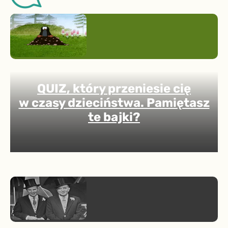
QUIZ, który przeniesie cię
w czasy dzieciństwa. Pamiętasz
te bajki?