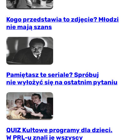
Kogo przedstawia to zdjęcie? Młodzi
nie mają szans
Pamiętasz te seriale? Spróbuj
nie wyłożyć się na ostatnim pytaniu
QUIZ Kultowe programy dla dzieci.
W PRL-u znali je wszyscy