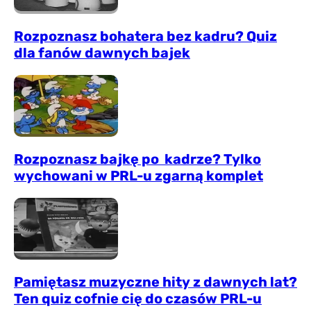
Rozpoznasz bohatera bez kadru? Quiz
dla fanów dawnych bajek
Rozpoznasz bajkę po kadrze? Tylko
wychowani w PRL-u zgarną komplet
Pamiętasz muzyczne hity z dawnych lat?
Ten quiz cofnie cię do czasów PRL-u