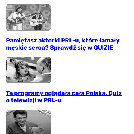
Pamiętasz aktorki PRL-u, które łamały
męskie serca? Sprawdź się w QUIZIE
Te programy oglądała cała Polska. Quiz
o telewizji w PRL-u