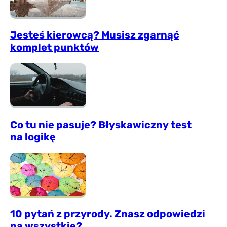
Jesteś kierowcą? Musisz zgarnąć
komplet punktów
Co tu nie pasuje? Błyskawiczny test
na logikę
10 pytań z przyrody. Znasz odpowiedzi
na wszystkie?