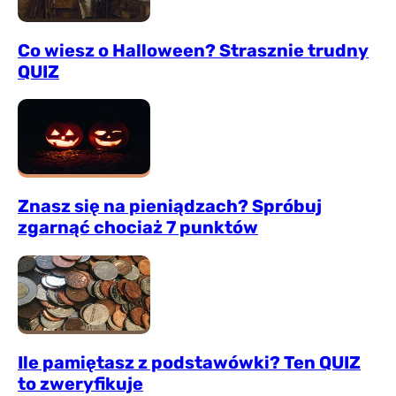
Co wiesz o Halloween? Strasznie trudny
QUIZ
Znasz się na pieniądzach? Spróbuj
zgarnąć chociaż 7 punktów
Ile pamiętasz z podstawówki? Ten QUIZ
to zweryfikuje