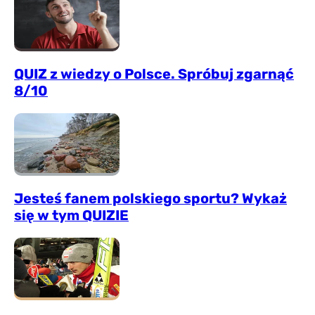
QUIZ z wiedzy o Polsce. Spróbuj zgarnąć
8/10
Jesteś fanem polskiego sportu? Wykaż
się w tym QUIZIE