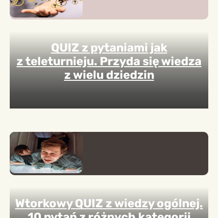
QUIZ z pytaniami jak
z teleturnieju. Przyda się wiedza
z wielu dziedzin
Wtorkowy QUIZ z wiedzy ogólnej.
10 pytań z różnych kategorii