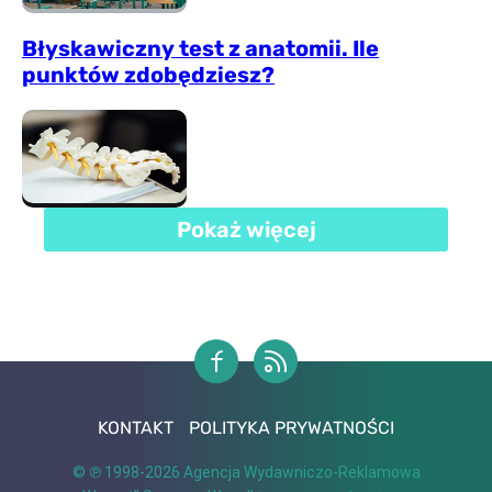
Błyskawiczny test z anatomii. Ile
punktów zdobędziesz?
Pokaż więcej
KONTAKT
POLITYKA PRYWATNOŚCI
© ℗ 1998-2026
Agencja Wydawniczo-Reklamowa