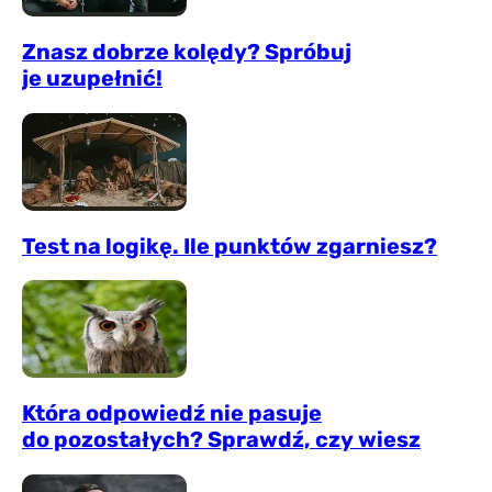
Znasz dobrze kolędy? Spróbuj
je uzupełnić!
Test na logikę. Ile punktów zgarniesz?
Która odpowiedź nie pasuje
do pozostałych? Sprawdź, czy wiesz