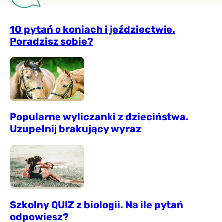
10 pytań o koniach i jeździectwie.
Poradzisz sobie?
Popularne wyliczanki z dzieciństwa.
Uzupełnij brakujący wyraz
Szkolny QUIZ z biologii. Na ile pytań
odpowiesz?