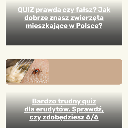
QUIZ prawda czy fałsz? Jak
dobrze znasz zwierzęta
mieszkające w Polsce?
Bardzo trudny quiz
dla erudytów. Sprawdź,
czy zdobędziesz 6/6