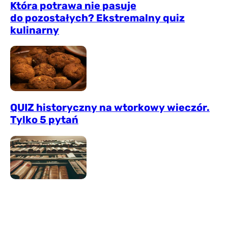
Która potrawa nie pasuje
do pozostałych? Ekstremalny quiz
kulinarny
QUIZ historyczny na wtorkowy wieczór.
Tylko 5 pytań