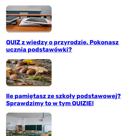
QUIZ z wiedzy o przyrodzie. Pokonasz
ucznia podstawówki?
Ile pamiętasz ze szkoły podstawowej?
Sprawdzimy to w tym QUIZIE!