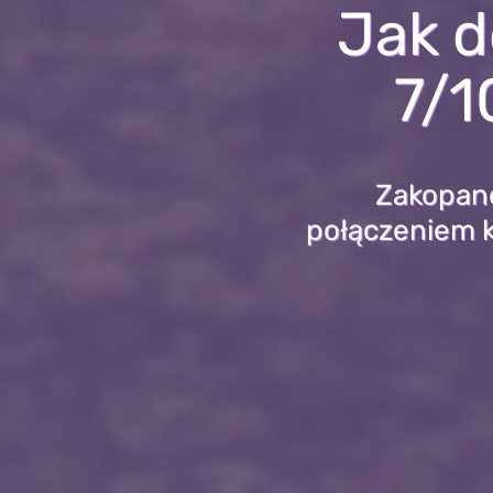
Jak d
7/1
Zakopane
połączeniem ku