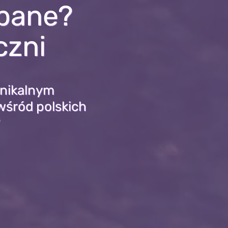
opane?
czni
unikalnym
 wśród polskich
?