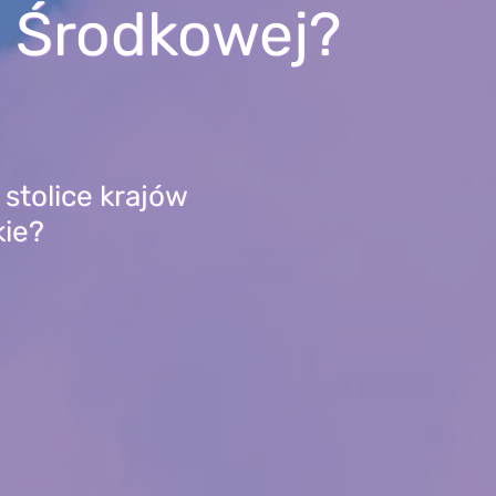
i Środkowej?
stolice krajów
kie?