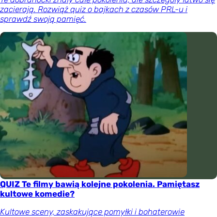
zacierają. Rozwiąż quiz o bajkach z czasów PRL-u i
sprawdź swoją pamięć.
QUIZ Te filmy bawią kolejne pokolenia. Pamiętasz
kultowe komedie?
Kultowe sceny, zaskakujące pomyłki i bohaterowie