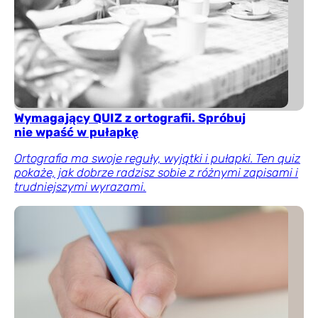
Wymagający QUIZ z ortografii. Spróbuj
nie wpaść w pułapkę
Ortografia ma swoje reguły, wyjątki i pułapki. Ten quiz
pokaże, jak dobrze radzisz sobie z różnymi zapisami i
trudniejszymi wyrazami.