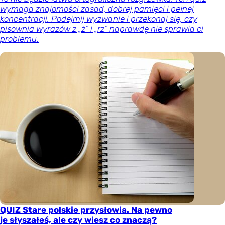
wymaga znajomości zasad, dobrej pamięci i pełnej
koncentracji. Podejmij wyzwanie i przekonaj się, czy
pisownia wyrazów z „ż” i „rz” naprawdę nie sprawia ci
problemu.
QUIZ Stare polskie przysłowia. Na pewno
je słyszałeś, ale czy wiesz co znaczą?