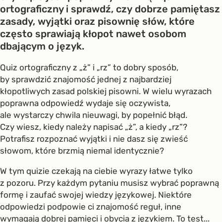
ortograficzny i sprawdź, czy dobrze pamiętasz
zasady, wyjątki oraz pisownię słów, które
często sprawiają kłopot nawet osobom
dbającym o język.
Quiz ortograficzny z „ż” i „rz” to dobry sposób,
by sprawdzić znajomość jednej z najbardziej
kłopotliwych zasad polskiej pisowni. W wielu wyrazach
poprawna odpowiedź wydaje się oczywista,
ale wystarczy chwila nieuwagi, by popełnić błąd.
Czy wiesz, kiedy należy napisać „ż”, a kiedy „rz”?
Potrafisz rozpoznać wyjątki i nie dasz się zwieść
słowom, które brzmią niemal identycznie?
W tym quizie czekają na ciebie wyrazy łatwe tylko
z pozoru. Przy każdym pytaniu musisz wybrać poprawną
formę i zaufać swojej wiedzy językowej. Niektóre
odpowiedzi podpowie ci znajomość reguł, inne
wymagają dobrej pamięci i obycia z językiem. To test...