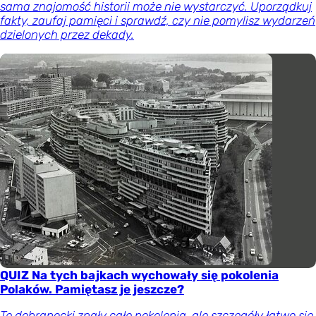
sama znajomość historii może nie wystarczyć. Uporządkuj
fakty, zaufaj pamięci i sprawdź, czy nie pomylisz wydarzeń
dzielonych przez dekady.
QUIZ Na tych bajkach wychowały się pokolenia
Polaków. Pamiętasz je jeszcze?
Te dobranocki znały całe pokolenia, ale szczegóły łatwo się