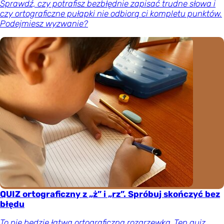
Sprawdź, czy potrafisz bezbłędnie zapisać trudne słowa i
czy ortograficzne pułapki nie odbiorą ci kompletu punktów.
Podejmiesz wyzwanie?
QUIZ ortograficzny z „ż” i „rz”. Spróbuj skończyć bez
błędu
To nie będzie łatwa ortograficzna rozgrzewka. Ten quiz