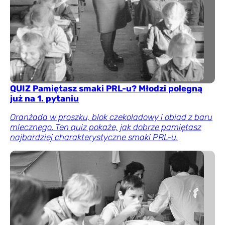
QUIZ Pamiętasz smaki PRL-u? Młodzi polegną
już na 1. pytaniu
Oranżada w proszku, blok czekoladowy i obiad z baru
mlecznego. Ten quiz pokaże, jak dobrze pamiętasz
najbardziej charakterystyczne smaki PRL-u.