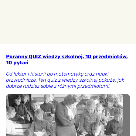
Poranny QUIZ wiedzy szkolnej. 10 przedmiotów,
10 pytań
Od lektur i historii po matematykę oraz nauki
przyrodnicze. Ten quiz z wiedzy szkolnej pokaże, jak
dobrze radzisz sobie z różnymi przedmiotami.