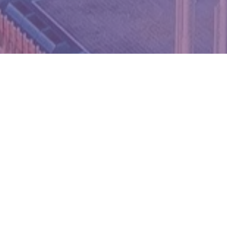
WIĘCEJ QUIZÓW
Od Żuław po Bieszczady. Wymagający quiz
z geografii Polski
Znasz stolice tych państw? Pytamy o popularne