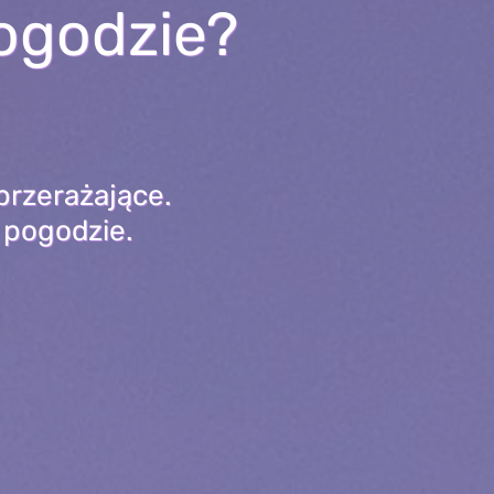
pogodzie?
przerażające.
 pogodzie.