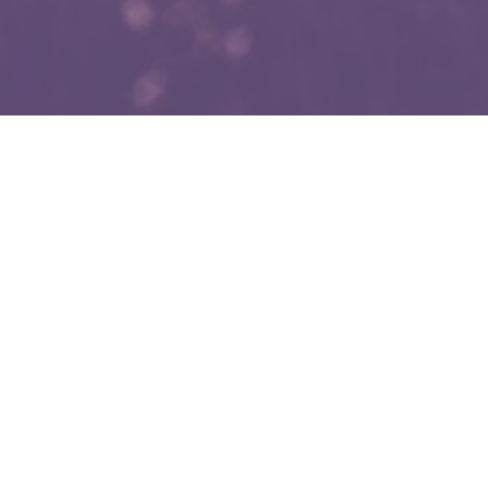
WIĘCEJ QUIZÓW
Czy te państwa ze sobą graniczą? Ostatnie
pytanie wyłoni mistrza
Dopasujesz stolicę do województwa? Spróbuj
skończyć z kompletem punktów