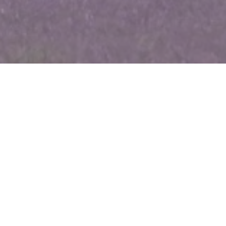
WIĘCEJ QUIZÓW
Znasz stolice tych państw? Pytamy o popularne
kraje
Połącz zabytek z miastem. Ten quiz rozwiąże