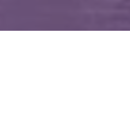
WIĘCEJ QUIZÓW
Dopasujesz stolicę do województwa? Spróbuj
skończyć z kompletem punktów
Od Żuław po Bieszczady. Wymagający quiz