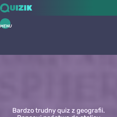
MENU
Bardzo trudny quiz z geografii.