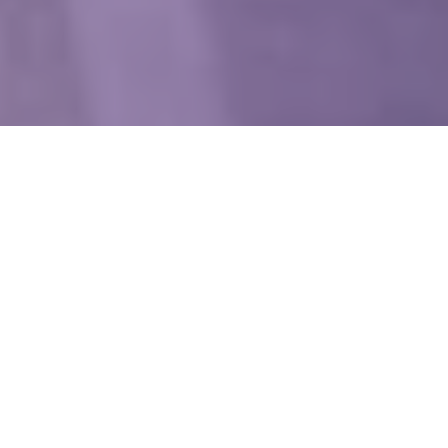
WIĘCEJ QUIZÓW
Dopasujesz stolicę do województwa? Spróbuj
skończyć z kompletem punktów
Od Żuław po Bieszczady. Wymagający quiz