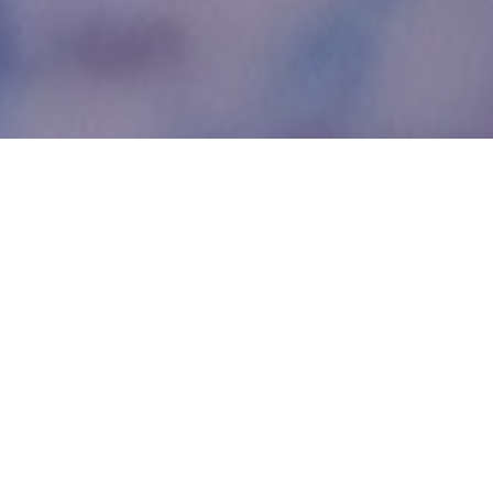
WIĘCEJ QUIZÓW
Dopasujesz stolicę do województwa? Spróbuj
skończyć z kompletem punktów
Od Żuław po Bieszczady. Wymagający quiz