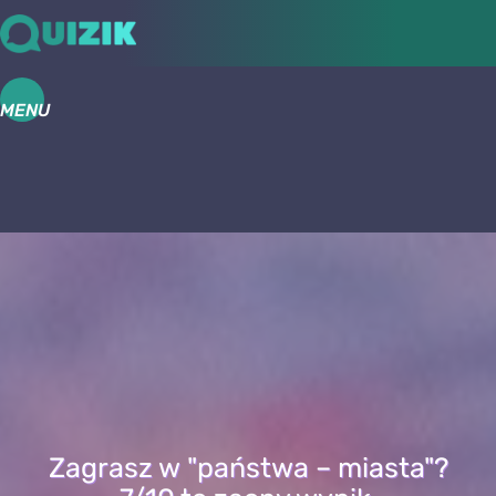
MENU
Zagrasz w "państwa – miasta"?