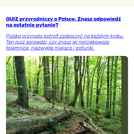
QUIZ przyrodniczy o Polsce. Znasz odpowiedź
na ostatnie pytanie?
Polska przyroda potrafi zaskoczyć na każdym kroku.
Ten quiz sprawdzi, czy znasz jej najciekawsze
tajemnice, niezwykłe miejsca i gatunki.