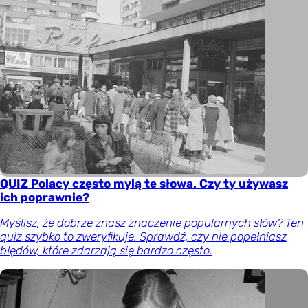
QUIZ Polacy często mylą te słowa. Czy ty używasz
ich poprawnie?
Myślisz, że dobrze znasz znaczenie popularnych słów? Ten
quiz szybko to zweryfikuje. Sprawdź, czy nie popełniasz
błędów, które zdarzają się bardzo często.