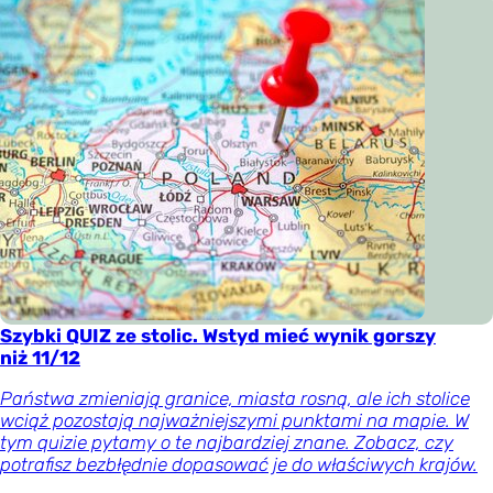
Szybki QUIZ ze stolic. Wstyd mieć wynik gorszy
niż 11/12
Państwa zmieniają granice, miasta rosną, ale ich stolice
wciąż pozostają najważniejszymi punktami na mapie. W
tym quizie pytamy o te najbardziej znane. Zobacz, czy
potrafisz bezbłędnie dopasować je do właściwych krajów.