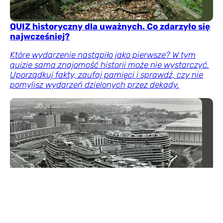
QUIZ historyczny dla uważnych. Co zdarzyło się
najwcześniej?
Które wydarzenie nastąpiło jako pierwsze? W tym
quizie sama znajomość historii może nie wystarczyć.
Uporządkuj fakty, zaufaj pamięci i sprawdź, czy nie
pomylisz wydarzeń dzielonych przez dekady.