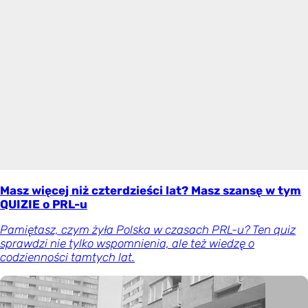
Masz więcej niż czterdzieści lat? Masz szansę w tym
QUIZIE o PRL-u
Pamiętasz, czym żyła Polska w czasach PRL-u? Ten quiz
sprawdzi nie tylko wspomnienia, ale też wiedzę o
codzienności tamtych lat.