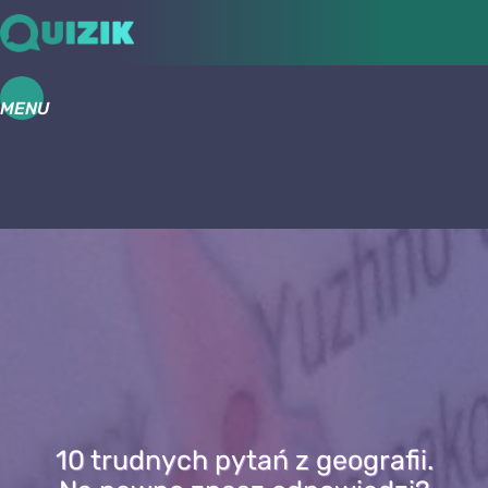
MENU
10 trudnych pytań z geografii.