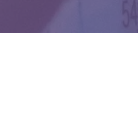
WIĘCEJ QUIZÓW
Dopasujesz stolicę do województwa? Spróbuj
skończyć z kompletem punktów
Od Żuław po Bieszczady. Wymagający quiz