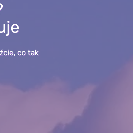
?
uje
cie, co tak