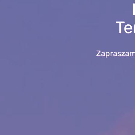
Te
Zapraszamy