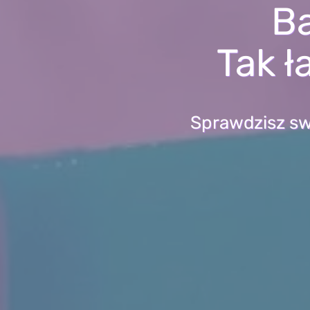
Ba
Tak ł
Sprawdzisz sw