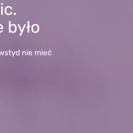
ic.
e było
wstyd nie mieć