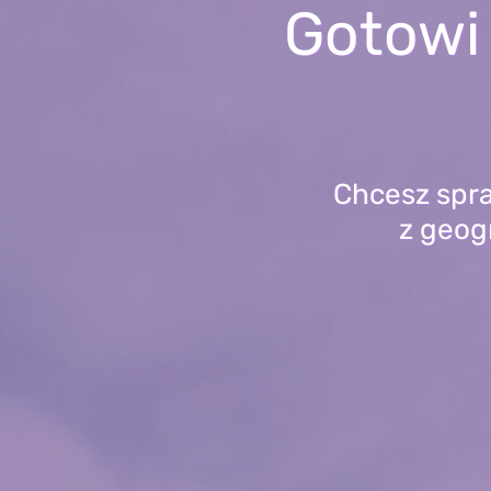
Gotowi 
Chcesz spra
z geogr