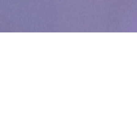
WIĘCEJ QUIZÓW
Dopasujesz stolicę do województwa? Spróbuj
skończyć z kompletem punktów
Od Żuław po Bieszczady. Wymagający quiz