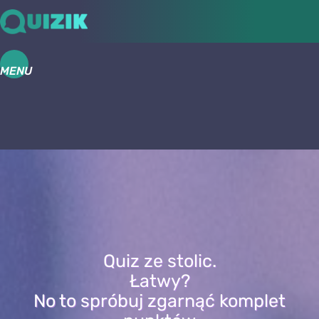
MENU
Quiz ze stolic.
Łatwy?
No to spróbuj zgarnąć komplet