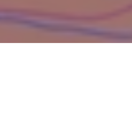
WIĘCEJ QUIZÓW
Dopasujesz stolicę do województwa? Spróbuj
skończyć z kompletem punktów
Od Żuław po Bieszczady. Wymagający quiz