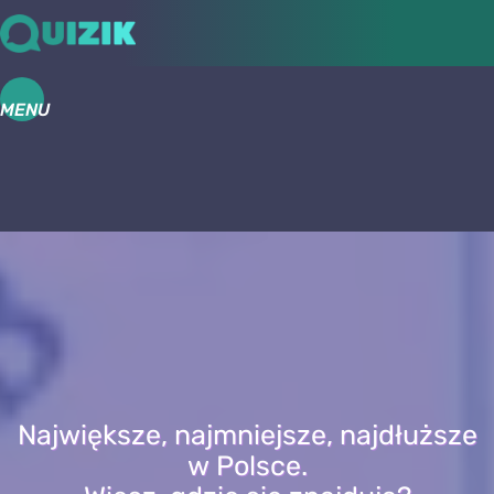
MENU
Największe, najmniejsze, najdłuższe
w Polsce.