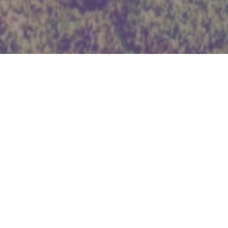
WIĘCEJ QUIZÓW
Od Żuław po Bieszczady. Wymagający quiz
z geografii Polski
Znasz stolice tych państw? Pytamy o popularne