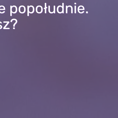
e popołudnie.
sz?