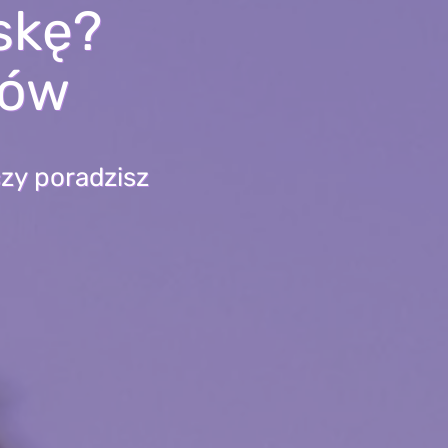
skę?
łów
zy poradzisz