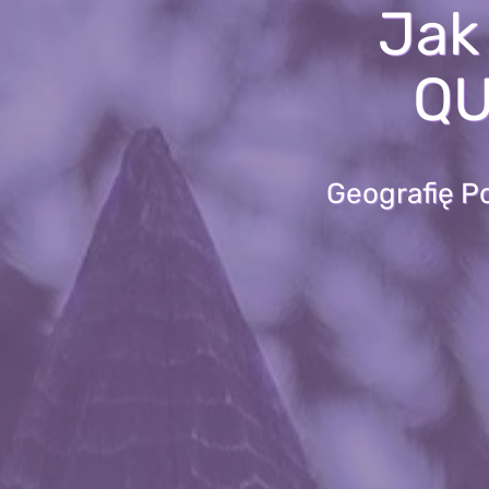
Jak
QU
Geografię P