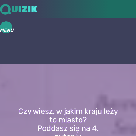
MENU
Czy wiesz, w jakim kraju leży
to miasto?
Poddasz się na 4.