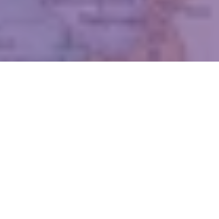
WIĘCEJ QUIZÓW
Dopasujesz stolicę do województwa? Spróbuj
skończyć z kompletem punktów
Od Żuław po Bieszczady. Wymagający quiz