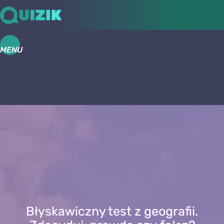
MENU
Błyskawiczny test z geografii.