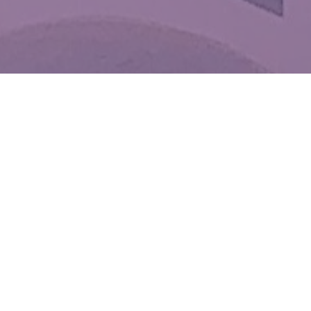
WIĘCEJ QUIZÓW
Dopasujesz stolicę do województwa? Spróbuj
skończyć z kompletem punktów
Od Żuław po Bieszczady. Wymagający quiz