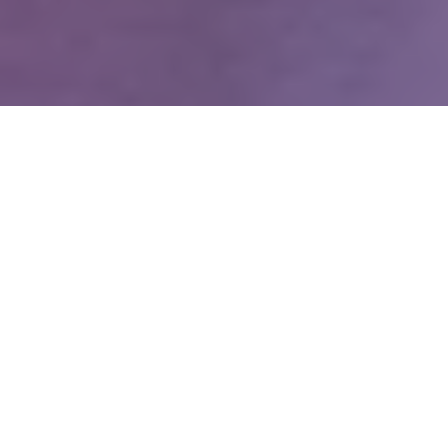
WIĘCEJ QUIZÓW
Dopasujesz stolicę do województwa? Spróbuj
skończyć z kompletem punktów
Od Żuław po Bieszczady. Wymagający quiz