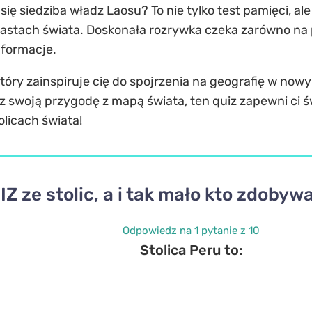
ię siedziba władz Laosu? To nie tylko test pamięci, al
astach świata. Doskonała rozrywka czeka zarówno na p
nformacje.
ry zainspiruje cię do spojrzenia na geografię w nowym
z swoją przygodę z mapą świata, ten quiz zapewni ci 
tolicach świata!
IZ ze stolic, a i tak mało kto zdoby
Odpowiedz na 1 pytanie z 10
Stolica Peru to: