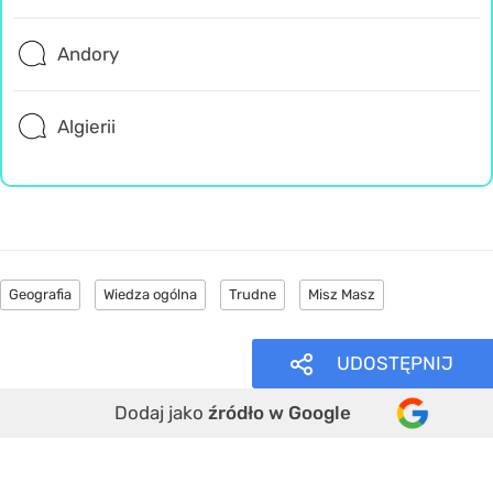
Andory
Algierii
Geografia
Wiedza ogólna
Trudne
Misz Masz
UDOSTĘPNIJ
Dodaj jako
źródło w Google