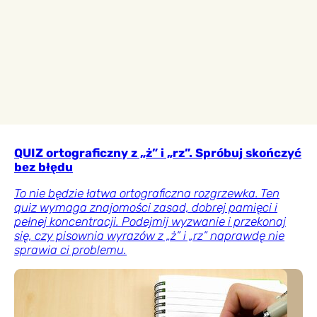
QUIZ ortograficzny z „ż” i „rz”. Spróbuj skończyć
bez błędu
To nie będzie łatwa ortograficzna rozgrzewka. Ten
quiz wymaga znajomości zasad, dobrej pamięci i
pełnej koncentracji. Podejmij wyzwanie i przekonaj
się, czy pisownia wyrazów z „ż” i „rz” naprawdę nie
sprawia ci problemu.