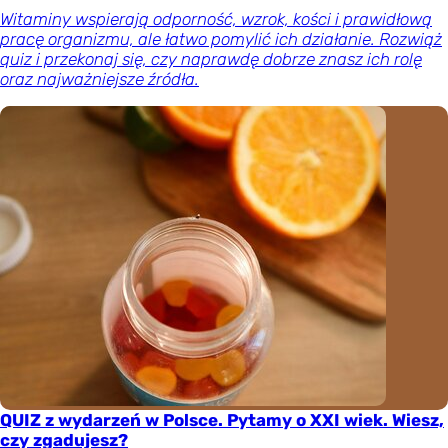
Witaminy wspierają odporność, wzrok, kości i prawidłową
pracę organizmu, ale łatwo pomylić ich działanie. Rozwiąż
quiz i przekonaj się, czy naprawdę dobrze znasz ich rolę
oraz najważniejsze źródła.
QUIZ z wydarzeń w Polsce. Pytamy o XXI wiek. Wiesz,
czy zgadujesz?