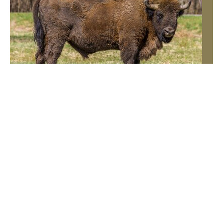
QUIZ Stare polskie przysłowia. Na pewno
je słyszałeś, ale czy wiesz co znaczą?
Znasz te powiedzenia od lat, ale czy potrafisz
wyjaśnić ich sens? Ten quiz z polskich przysłów
pokaże, czy dobrze odczytujesz ludową mądrość.