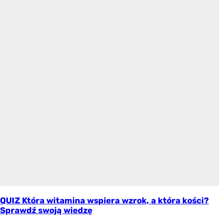
QUIZ Która witamina wspiera wzrok, a która kości?
Sprawdź swoją wiedzę