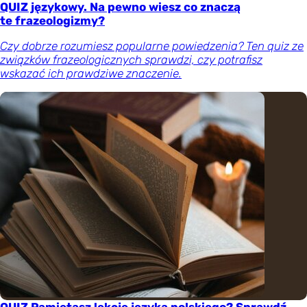
QUIZ językowy. Na pewno wiesz co znaczą
te frazeologizmy?
Czy dobrze rozumiesz popularne powiedzenia? Ten quiz ze
związków frazeologicznych sprawdzi, czy potrafisz
wskazać ich prawdziwe znaczenie.
QUIZ Pamiętasz lekcje języka polskiego? Sprawdź,