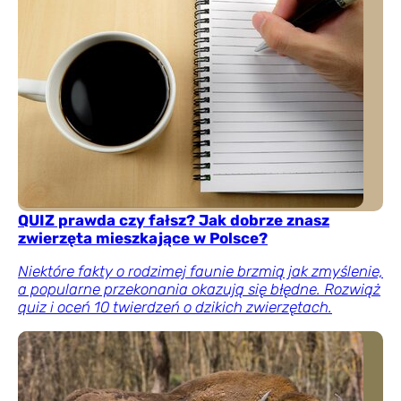
QUIZ prawda czy fałsz? Jak dobrze znasz
zwierzęta mieszkające w Polsce?
Niektóre fakty o rodzimej faunie brzmią jak zmyślenie,
a popularne przekonania okazują się błędne. Rozwiąż
quiz i oceń 10 twierdzeń o dzikich zwierzętach.