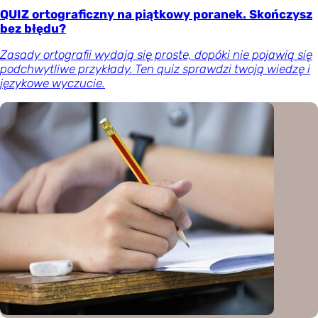
QUIZ ortograficzny na piątkowy poranek. Skończysz
bez błędu?
Zasady ortografii wydają się proste, dopóki nie pojawią się
podchwytliwe przykłady. Ten quiz sprawdzi twoją wiedzę i
językowe wyczucie.