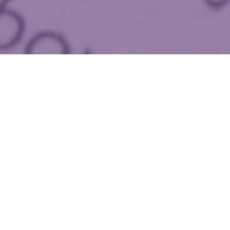
WIĘCEJ QUIZÓW
Od Żuław po Bieszczady. Wymagający quiz
z geografii Polski
Znasz stolice tych państw? Pytamy o popularne