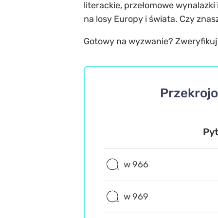
literackie, przełomowe wynalazki 
na losy Europy i świata. Czy zna
Gotowy na wyzwanie? Zweryfikuj sw
Przekrojo
Pyt
w 966
w 969