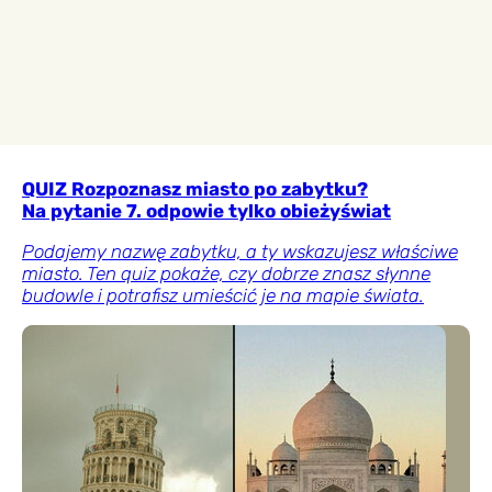
QUIZ Rozpoznasz miasto po zabytku?
Na pytanie 7. odpowie tylko obieżyświat
Podajemy nazwę zabytku, a ty wskazujesz właściwe
miasto. Ten quiz pokaże, czy dobrze znasz słynne
budowle i potrafisz umieścić je na mapie świata.