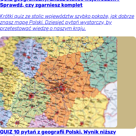
Sprawdź, czy zgarniesz komplet
Krótki quiz ze stolic województw szybko pokaże, jak dobrze
znasz mapę Polski. Dziesięć pytań wystarczy, by
przetestować wiedzę o naszym kraju.
QUIZ 10 pytań z geografii Polski. Wynik niższy