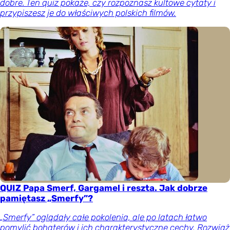
dobre. Ten quiz pokaże, czy rozpoznasz kultowe cytaty i
przypiszesz je do właściwych polskich filmów.
QUIZ Papa Smerf, Gargamel i reszta. Jak dobrze
pamiętasz „Smerfy”?
„Smerfy” oglądały całe pokolenia, ale po latach łatwo
pomylić bohaterów i ich charakterystyczne cechy. Rozwiąż