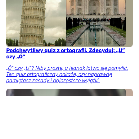
Podchwytliwy quiz z ortografii. Zdecyduj: „U”
czy „Ó”
„Ó” czy „U”? Niby proste, a jednak łatwo się pomylić.
Ten quiz ortograficzny pokaże, czy naprawdę
pamiętasz zasady i najczęstsze wyjątki.