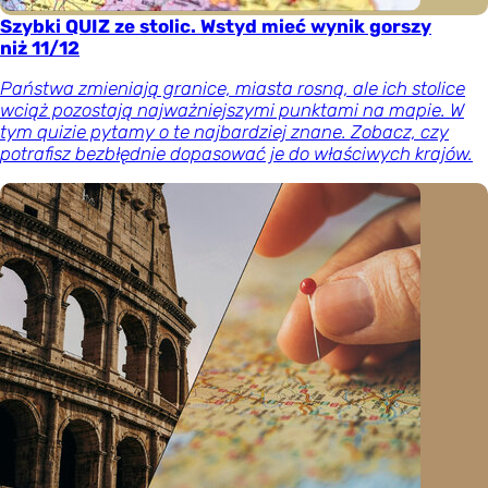
Szybki QUIZ ze stolic. Wstyd mieć wynik gorszy
niż 11/12
Państwa zmieniają granice, miasta rosną, ale ich stolice
wciąż pozostają najważniejszymi punktami na mapie. W
tym quizie pytamy o te najbardziej znane. Zobacz, czy
potrafisz bezbłędnie dopasować je do właściwych krajów.