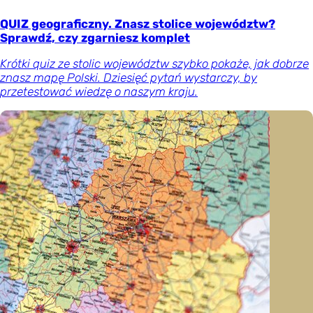
QUIZ geograficzny. Znasz stolice województw?
Sprawdź, czy zgarniesz komplet
Krótki quiz ze stolic województw szybko pokaże, jak dobrze
znasz mapę Polski. Dziesięć pytań wystarczy, by
przetestować wiedzę o naszym kraju.