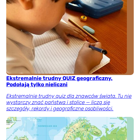
Ekstremalnie trudny QUIZ geograficzny.
Podołają tylko nieliczni
Ekstremalnie trudny quiz dla znawców świata. Tu nie
wystarczy znać państwa i stolice — liczą się
szczegóły, rekordy i geograficzne osobliwości.