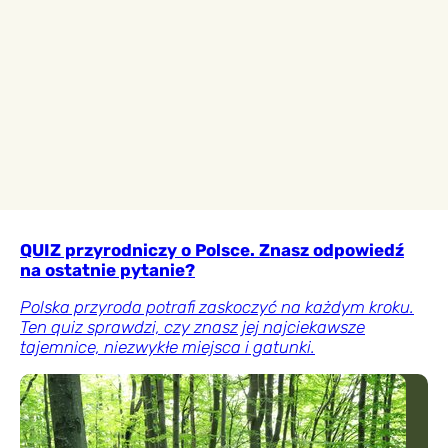
QUIZ przyrodniczy o Polsce. Znasz odpowiedź
na ostatnie pytanie?
Polska przyroda potrafi zaskoczyć na każdym kroku.
Ten quiz sprawdzi, czy znasz jej najciekawsze
tajemnice, niezwykłe miejsca i gatunki.