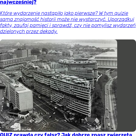
najwcześniej?
Które wydarzenie nastąpiło jako pierwsze? W tym quizie
sama znajomość historii może nie wystarczyć. Uporządkuj
fakty, zaufaj pamięci i sprawdź, czy nie pomylisz wydarzeń
dzielonych przez dekady.
QUIZ prawda czy fałsz? Jak dobrze znasz zwierzęta