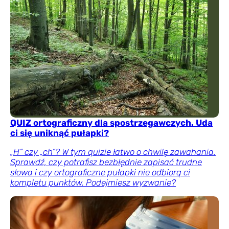
QUIZ ortograficzny dla spostrzegawczych. Uda
ci się uniknąć pułapki?
„H” czy „ch”? W tym quizie łatwo o chwilę zawahania.
Sprawdź, czy potrafisz bezbłędnie zapisać trudne
słowa i czy ortograficzne pułapki nie odbiorą ci
kompletu punktów. Podejmiesz wyzwanie?