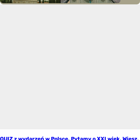
QUIZ z wydarzeń w Polsce. Pytamy o XXI wiek. Wiesz,