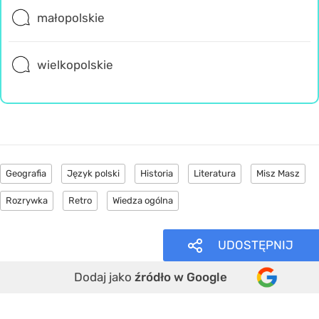
małopolskie
wielkopolskie
Geografia
Język polski
Historia
Literatura
Misz Masz
Rozrywka
Retro
Wiedza ogólna
UDOSTĘPNIJ
Dodaj jako
źródło w Google