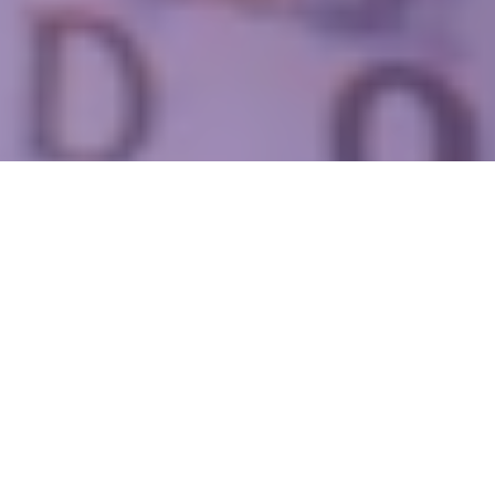
WIĘCEJ QUIZÓW
Dopasujesz stolicę do województwa? Spróbuj
skończyć z kompletem punktów
Znasz stolice tych państw? Pytamy o popularne