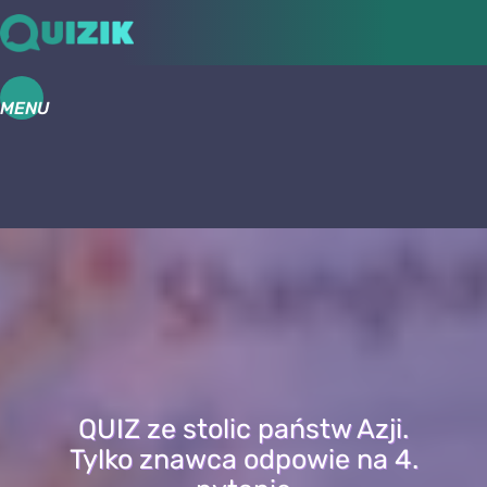
MENU
QUIZ ze stolic państw Azji.
Tylko znawca odpowie na 4.