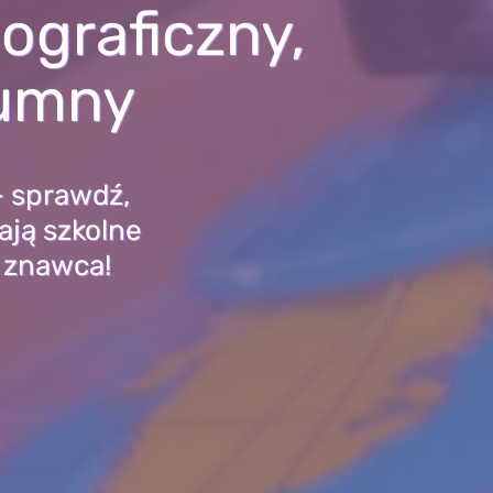
ograficzny,
dumny
– sprawdź,
ają szkolne
o znawca!