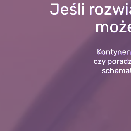
Jeśli rozw
może
Kontynent
czy poradz
schematy