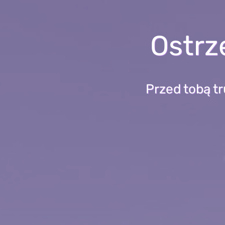
Ostrz
Przed tobą t