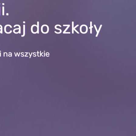
i.
acaj do szkoły
i na wszystkie