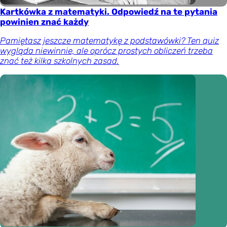
Kartkówka z matematyki. Odpowiedź na te pytania
powinien znać każdy
Pamiętasz jeszcze matematykę z podstawówki? Ten quiz
wygląda niewinnie, ale oprócz prostych obliczeń trzeba
znać też kilka szkolnych zasad.