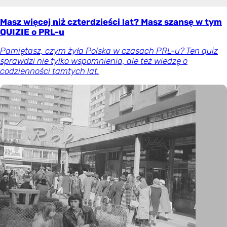
Masz więcej niż czterdzieści lat? Masz szansę w tym
QUIZIE o PRL-u
Pamiętasz, czym żyła Polska w czasach PRL-u? Ten quiz
sprawdzi nie tylko wspomnienia, ale też wiedzę o
codzienności tamtych lat.