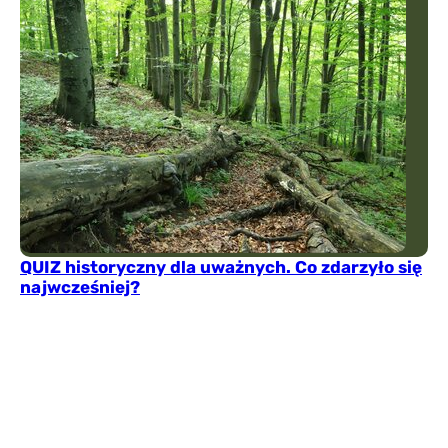
QUIZ historyczny dla uważnych. Co zdarzyło się
najwcześniej?
Które wydarzenie nastąpiło jako pierwsze? W tym
quizie sama znajomość historii może nie wystarczyć.
Uporządkuj fakty, zaufaj pamięci i sprawdź, czy nie
pomylisz wydarzeń dzielonych przez dekady.