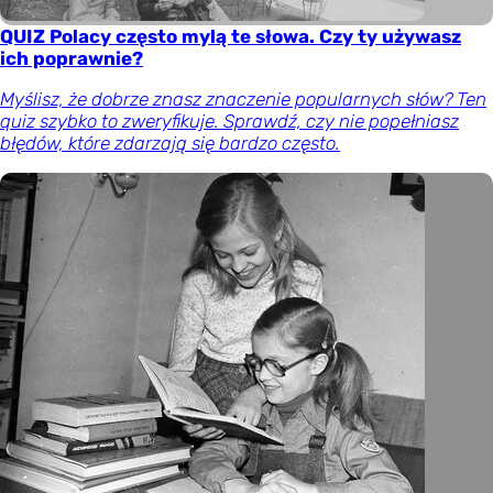
QUIZ Polacy często mylą te słowa. Czy ty używasz
ich poprawnie?
Myślisz, że dobrze znasz znaczenie popularnych słów? Ten
quiz szybko to zweryfikuje. Sprawdź, czy nie popełniasz
błędów, które zdarzają się bardzo często.