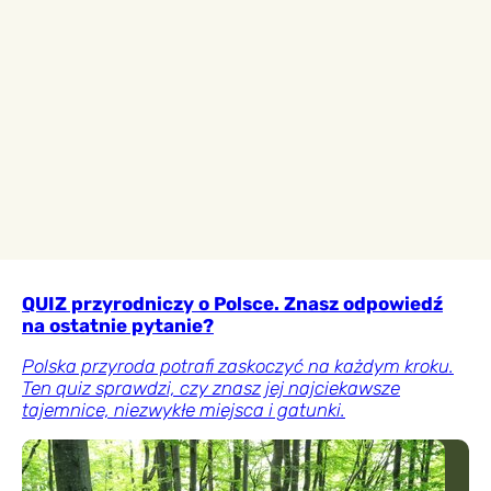
QUIZ przyrodniczy o Polsce. Znasz odpowiedź
na ostatnie pytanie?
Polska przyroda potrafi zaskoczyć na każdym kroku.
Ten quiz sprawdzi, czy znasz jej najciekawsze
tajemnice, niezwykłe miejsca i gatunki.