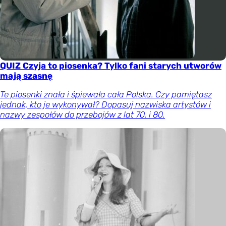
QUIZ Czyja to piosenka? Tylko fani starych utworów
mają szasnę
Te piosenki znała i śpiewała cała Polska. Czy pamiętasz
jednak, kto je wykonywał? Dopasuj nazwiska artystów i
nazwy zespołów do przebojów z lat 70. i 80.