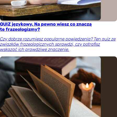
QUIZ językowy. Na pewno wiesz co znaczą
te frazeologizmy?
Czy dobrze rozumiesz popularne powiedzenia? Ten quiz ze
związków frazeologicznych sprawdzi, czy potrafisz
wskazać ich prawdziwe znaczenie.