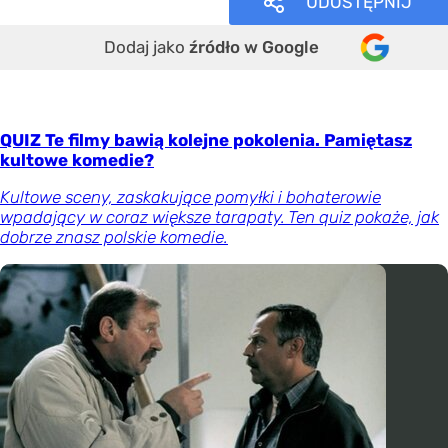
UDOSTĘPNIJ
Dodaj jako
źródło w Google
QUIZ Te filmy bawią kolejne pokolenia. Pamiętasz
kultowe komedie?
Kultowe sceny, zaskakujące pomyłki i bohaterowie
wpadający w coraz większe tarapaty. Ten quiz pokaże, jak
dobrze znasz polskie komedie.