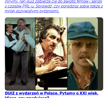
innymi. Ten quiz zabierze cię do świata filmów i seriali
z czasów PRL-u. Sprawdź, czy poradzisz sobie także z
mniej oczywistymi pytaniami.
QUIZ z wydarzeń w Polsce. Pytamy o XXI wiek.
Wiesz, czy zgadujesz?
Historia najnowsza działa się na naszych oczach. Ten