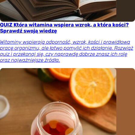
QUIZ Która witamina wspiera wzrok, a która kości?
Sprawdź swoją wiedzę
Witaminy wspierają odporność, wzrok, kości i prawidłową
pracę organizmu, ale łatwo pomylić ich działanie. Rozwiąż
quiz i przekonaj się, czy naprawdę dobrze znasz ich rolę
oraz najważniejsze źródła.