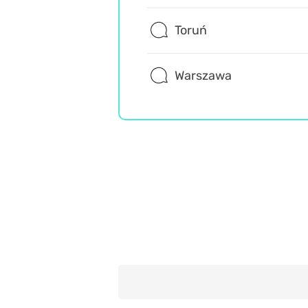
Toruń
Warszawa
Geografia
Wiedza ogólna
Misz Masz