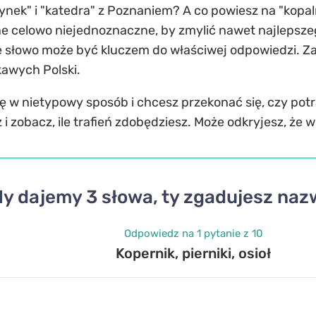
 Rynek" i "katedra" z Poznaniem? A co powiesz na "kopal
e celowo niejednoznaczne, by zmylić nawet najlepszego
de słowo może być kluczem do właściwej odpowiedzi. Z
kawych Polski.
zę w nietypowy sposób i chcesz przekonać się, czy potr
 i zobacz, ile trafień zdobędziesz. Może odkryjesz, że wi
y dajemy 3 słowa, ty zgadujesz naz
Odpowiedz na 1 pytanie z 10
Kopernik, pierniki, osioł