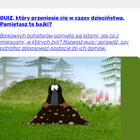
QUIZ, który przeniesie cię w czasy dzieciństwa.
Pamiętasz te bajki?
Bajkowych bohaterów pamięta się latami, ale co z
miejscami, w których żyli? Rozwiąż quiz i sprawdź, czy
potrafisz dopasować postacie do ich domów.