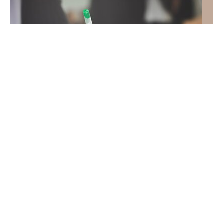
QUIZ przyrodniczy o Polsce. Znasz odpowiedź
na ostatnie pytanie?
Polska przyroda potrafi zaskoczyć na każdym kroku.
Ten quiz sprawdzi, czy znasz jej najciekawsze
tajemnice, niezwykłe miejsca i gatunki.