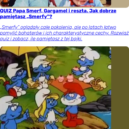
QUIZ Papa Smerf, Gargamel i reszta. Jak dobrze
pamiętasz „Smerfy”?
„Smerfy” oglądały całe pokolenia, ale po latach łatwo
pomylić bohaterów i ich charakterystyczne cechy. Rozwiąż
quiz i zobacz, ile pamiętasz z tej bajki.