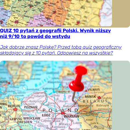
QUIZ 10 pytań z geografii Polski. Wynik niższy
niż 9/10 to powód do wstydu
Jak dobrze znasz Polskę? Przed tobą quiz geograficzny
składający się z 10 pytań. Odpowiesz na wszystkie?