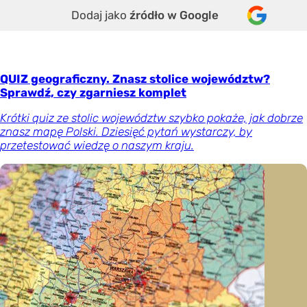
Dodaj jako
źródło w Google
QUIZ geograficzny. Znasz stolice województw?
Sprawdź, czy zgarniesz komplet
Krótki quiz ze stolic województw szybko pokaże, jak dobrze
znasz mapę Polski. Dziesięć pytań wystarczy, by
przetestować wiedzę o naszym kraju.