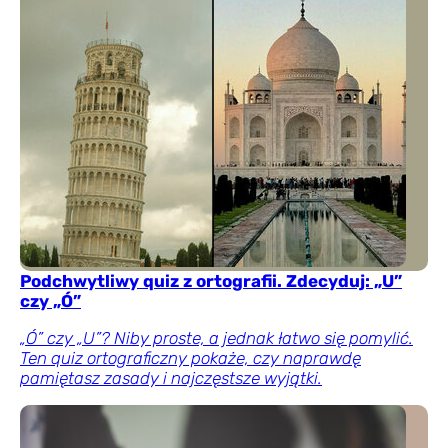
Podchwytliwy quiz z ortografii. Zdecyduj: „U”
czy „Ó”
„Ó” czy „U”? Niby proste, a jednak łatwo się pomylić.
Ten quiz ortograficzny pokaże, czy naprawdę
pamiętasz zasady i najczęstsze wyjątki.