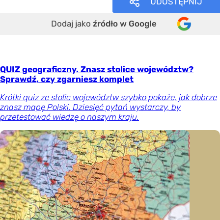
UDOSTĘPNIJ
Dodaj jako
źródło w Google
QUIZ geograficzny. Znasz stolice województw?
Sprawdź, czy zgarniesz komplet
Krótki quiz ze stolic województw szybko pokaże, jak dobrze
znasz mapę Polski. Dziesięć pytań wystarczy, by
przetestować wiedzę o naszym kraju.