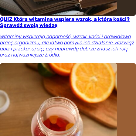
QUIZ Która witamina wspiera wzrok, a która kości?
Sprawdź swoją wiedzę
Witaminy wspierają odporność, wzrok, kości i prawidłową
pracę organizmu, ale łatwo pomylić ich działanie. Rozwiąż
quiz i przekonaj się, czy naprawdę dobrze znasz ich rolę
oraz najważniejsze źródła.