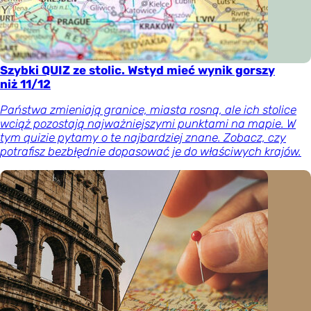
Szybki QUIZ ze stolic. Wstyd mieć wynik gorszy
niż 11/12
Państwa zmieniają granice, miasta rosną, ale ich stolice
wciąż pozostają najważniejszymi punktami na mapie. W
tym quizie pytamy o te najbardziej znane. Zobacz, czy
potrafisz bezbłędnie dopasować je do właściwych krajów.