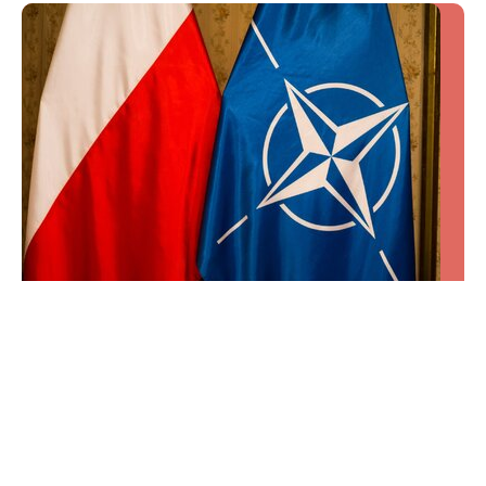
QUIZ przyrodniczy o Polsce. Znasz odpowiedź
na ostatnie pytanie?
Polska przyroda potrafi zaskoczyć na każdym kroku.
Ten quiz sprawdzi, czy znasz jej najciekawsze
tajemnice, niezwykłe miejsca i gatunki.