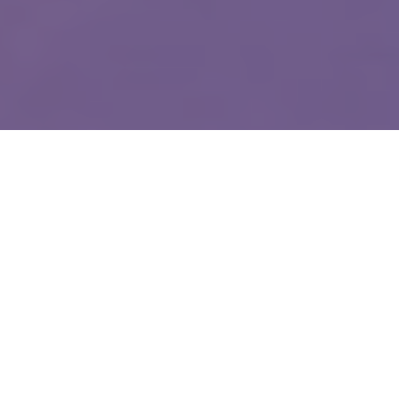
WIĘCEJ QUIZÓW
Dopasujesz stolicę do województwa? Spróbuj
skończyć z kompletem punktów
Od Żuław po Bieszczady. Wymagający quiz