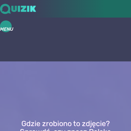
MENU
Gdzie zrobiono to zdjęcie?