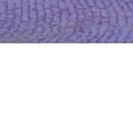
WIĘCEJ QUIZÓW
Dopasujesz stolicę do województwa? Spróbuj
skończyć z kompletem punktów
Od Żuław po Bieszczady. Wymagający quiz