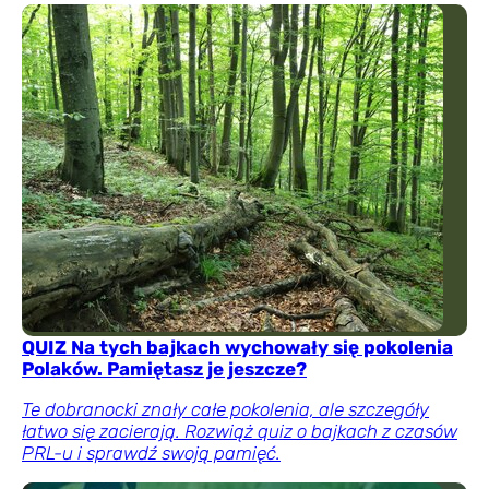
QUIZ Na tych bajkach wychowały się pokolenia
Polaków. Pamiętasz je jeszcze?
Te dobranocki znały całe pokolenia, ale szczegóły
łatwo się zacierają. Rozwiąż quiz o bajkach z czasów
PRL-u i sprawdź swoją pamięć.