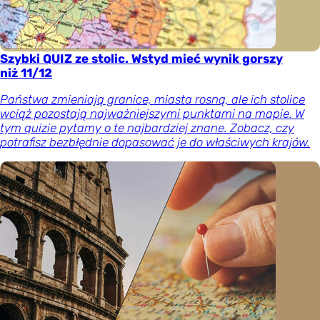
Szybki QUIZ ze stolic. Wstyd mieć wynik gorszy
niż 11/12
Państwa zmieniają granice, miasta rosną, ale ich stolice
wciąż pozostają najważniejszymi punktami na mapie. W
tym quizie pytamy o te najbardziej znane. Zobacz, czy
potrafisz bezbłędnie dopasować je do właściwych krajów.