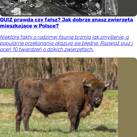
QUIZ prawda czy fałsz? Jak dobrze znasz zwierzęta
mieszkające w Polsce?
Niektóre fakty o rodzimej faunie brzmią jak zmyślenie, a
popularne przekonania okazują się błędne. Rozwiąż quiz i
oceń 10 twierdzeń o dzikich zwierzętach.