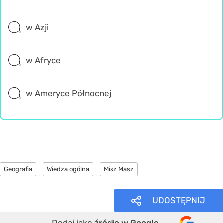
w Azji
w Afryce
w Ameryce Północnej
Geografia
Wiedza ogólna
Misz Masz
UDOSTĘPNIJ
Dodaj jako
źródło w Google