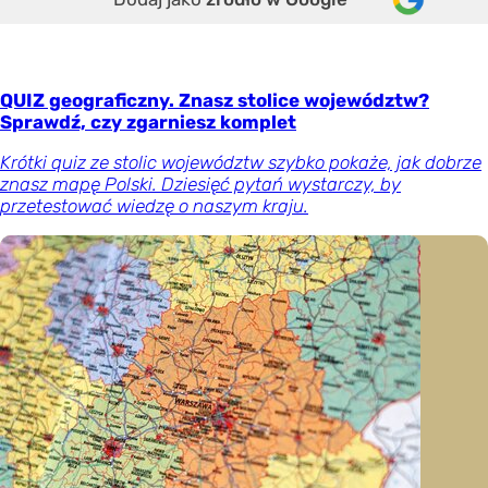
QUIZ geograficzny. Znasz stolice województw?
Sprawdź, czy zgarniesz komplet
Krótki quiz ze stolic województw szybko pokaże, jak dobrze
znasz mapę Polski. Dziesięć pytań wystarczy, by
przetestować wiedzę o naszym kraju.