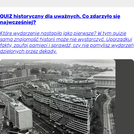
QUIZ historyczny dla uważnych. Co zdarzyło się
najwcześniej?
Które wydarzenie nastąpiło jako pierwsze? W tym quizie
sama znajomość historii może nie wystarczyć. Uporządkuj
fakty, zaufaj pamięci i sprawdź, czy nie pomylisz wydarzeń
dzielonych przez dekady.