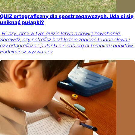
QUIZ ortograficzny dla spostrzegawczych. Uda ci się
uniknąć pułapki?
„H” czy „ch”? W tym quizie łatwo o chwilę zawahania.
Sprawdź, czy potrafisz bezbłędnie zapisać trudne słowa i
czy ortograficzne pułapki nie odbiorą ci kompletu punktów.
Podejmiesz wyzwanie?