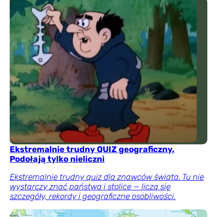
Ekstremalnie trudny QUIZ geograficzny.
Podołają tylko nieliczni
Ekstremalnie trudny quiz dla znawców świata. Tu nie
wystarczy znać państwa i stolice — liczą się
szczegóły, rekordy i geograficzne osobliwości.