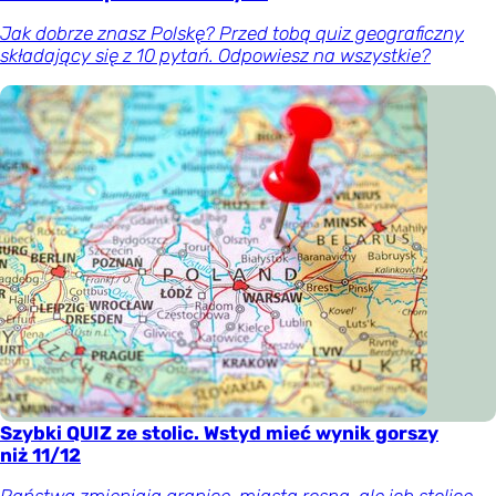
Jak dobrze znasz Polskę? Przed tobą quiz geograficzny
składający się z 10 pytań. Odpowiesz na wszystkie?
Szybki QUIZ ze stolic. Wstyd mieć wynik gorszy
niż 11/12
Państwa zmieniają granice, miasta rosną, ale ich stolice