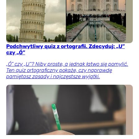
Podchwytliwy quiz z ortografii. Zdecyduj: „U”
czy „Ó”
„Ó” czy „U”? Niby proste, a jednak łatwo się pomylić.
Ten quiz ortograficzny pokaże, czy naprawdę
pamiętasz zasady i najczęstsze wyjątki.