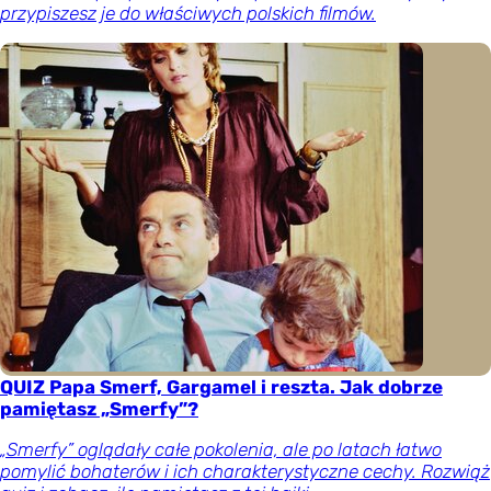
przypiszesz je do właściwych polskich filmów.
QUIZ Papa Smerf, Gargamel i reszta. Jak dobrze
pamiętasz „Smerfy”?
„Smerfy” oglądały całe pokolenia, ale po latach łatwo
pomylić bohaterów i ich charakterystyczne cechy. Rozwiąż