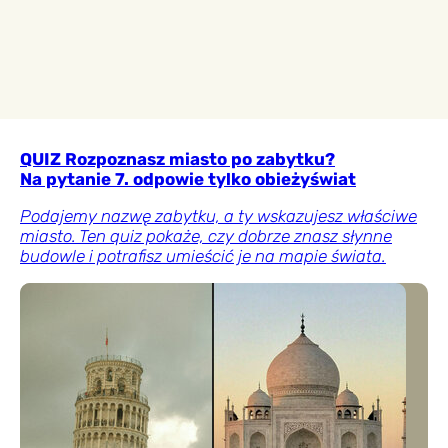
QUIZ Rozpoznasz miasto po zabytku?
Na pytanie 7. odpowie tylko obieżyświat
Podajemy nazwę zabytku, a ty wskazujesz właściwe
miasto. Ten quiz pokaże, czy dobrze znasz słynne
budowle i potrafisz umieścić je na mapie świata.