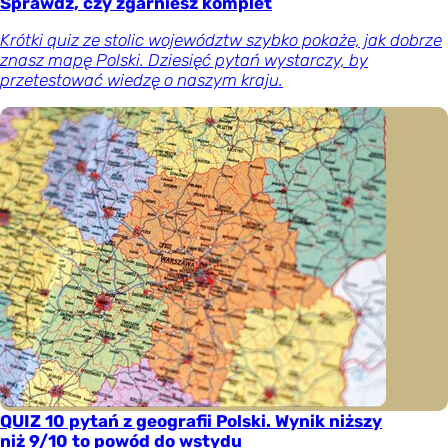
Sprawdź, czy zgarniesz komplet
Krótki quiz ze stolic województw szybko pokaże, jak dobrze
znasz mapę Polski. Dziesięć pytań wystarczy, by
przetestować wiedzę o naszym kraju.
QUIZ 10 pytań z geografii Polski. Wynik niższy
niż 9/10 to powód do wstydu