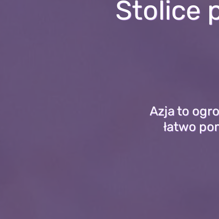
Stolice 
Azja to ogr
łatwo pom