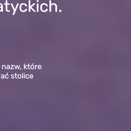
atyckich.
 nazw, które
ać stolice