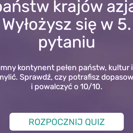
państw krajów azj
Wyłożysz się w 5.
pytaniu
omny kontynent pełen państw, kultur i
ylić. Sprawdź, czy potrafisz dopasow
i powalczyć o 10/10.
ROZPOCZNIJ QUIZ