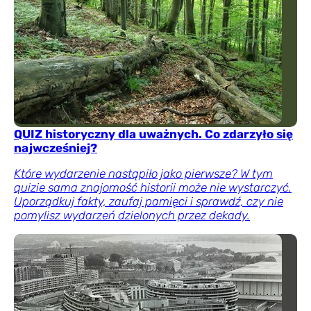
QUIZ historyczny dla uważnych. Co zdarzyło się
najwcześniej?
Które wydarzenie nastąpiło jako pierwsze? W tym
quizie sama znajomość historii może nie wystarczyć.
Uporządkuj fakty, zaufaj pamięci i sprawdź, czy nie
pomylisz wydarzeń dzielonych przez dekady.