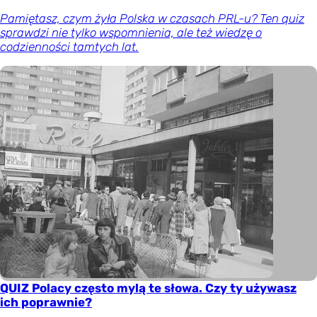
Pamiętasz, czym żyła Polska w czasach PRL-u? Ten quiz
sprawdzi nie tylko wspomnienia, ale też wiedzę o
codzienności tamtych lat.
QUIZ Polacy często mylą te słowa. Czy ty używasz
ich poprawnie?