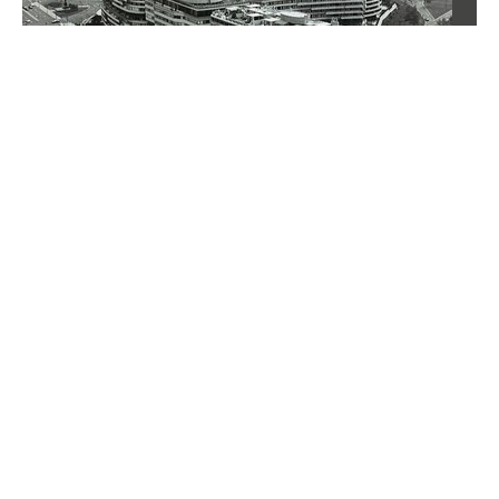
Ekstremalnie trudny QUIZ geograficzny.
Podołają tylko nieliczni
Ekstremalnie trudny quiz dla znawców świata. Tu nie
wystarczy znać państwa i stolice — liczą się
szczegóły, rekordy i geograficzne osobliwości.