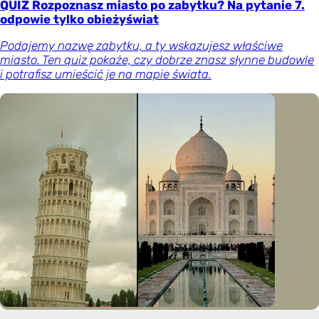
QUIZ Rozpoznasz miasto po zabytku? Na pytanie 7.
odpowie tylko obieżyświat
Podajemy nazwę zabytku, a ty wskazujesz właściwe
miasto. Ten quiz pokaże, czy dobrze znasz słynne budowle
i potrafisz umieścić je na mapie świata.