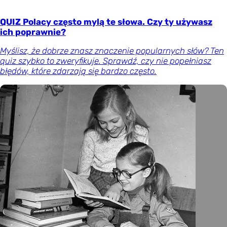
QUIZ Polacy często mylą te słowa. Czy ty używasz
ich poprawnie?
Myślisz, że dobrze znasz znaczenie popularnych słów? Ten
quiz szybko to zweryfikuje. Sprawdź, czy nie popełniasz
błędów, które zdarzają się bardzo często.