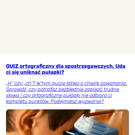
QUIZ ortograficzny dla spostrzegawczych. Uda
ci się uniknąć pułapki?
„H” czy „ch”? W tym quizie łatwo o chwilę zawahania.
Sprawdź, czy potrafisz bezbłędnie zapisać trudne
słowa i czy ortograficzne pułapki nie odbiorą ci
kompletu punktów. Podejmiesz wyzwanie?