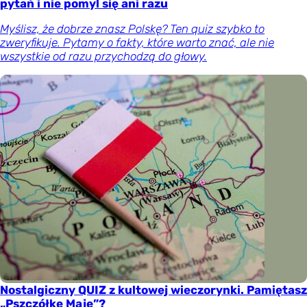
pytań i nie pomyl się ani razu
Myślisz, że dobrze znasz Polskę? Ten quiz szybko to
zweryfikuje. Pytamy o fakty, które warto znać, ale nie
wszystkie od razu przychodzą do głowy.
Nostalgiczny QUIZ z kultowej wieczorynki. Pamiętasz
„Pszczółkę Maję”?