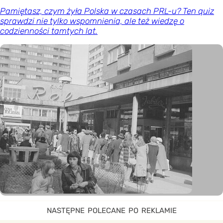
Pamiętasz, czym żyła Polska w czasach PRL-u? Ten quiz
sprawdzi nie tylko wspomnienia, ale też wiedzę o
codzienności tamtych lat.