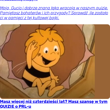
Maja, Gucio i dobrze znana łąka wracają w naszym quizie.
Pamiętasz bohaterów i ich przygody? Sprawdź, ile zostało
ci w pamięci z tej kultowej bajki.
Masz więcej niż czterdzieści lat? Masz szansę w tym
QUIZIE o PRL-u