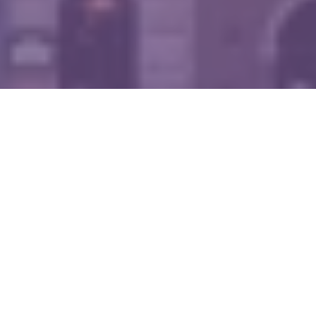
WIĘCEJ QUIZÓW
Dopasujesz stolicę do województwa? Spróbuj
skończyć z kompletem punktów
Znasz stolice tych państw? Pytamy o popularne