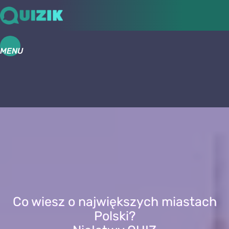
MENU
Co wiesz o największych miastach
Polski?