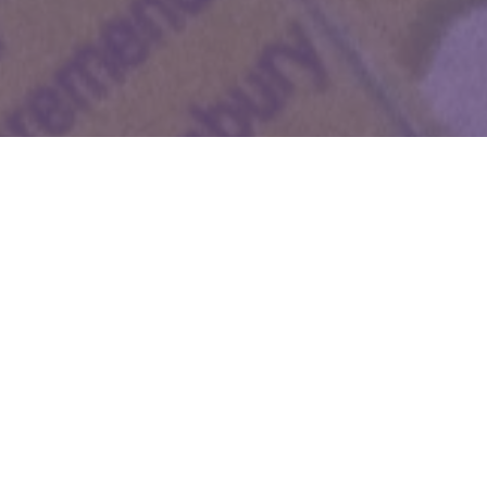
WIĘCEJ QUIZÓW
Znasz stolice tych państw? Pytamy o popularne
kraje
Połącz zabytek z miastem. Ten quiz rozwiąże